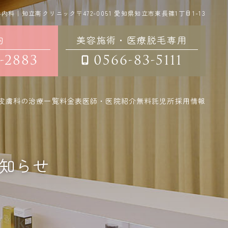
器内科｜知立南クリニック
〒472-0051
愛知県知立市東長篠1丁目1-13
約
美容施術・医療脱毛専用
-2883
0566-83-5111
皮膚科の治療一覧
料金表
医師・医院紹介
無料託児所
採用情報
知らせ