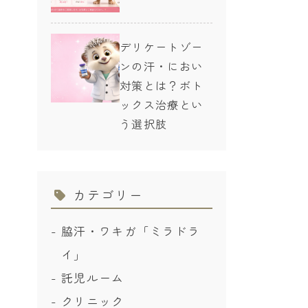
デリケートゾー
ンの汗・におい
対策とは？ボト
ックス治療とい
う選択肢
カテゴリー
脇汗・ワキガ「ミラドラ
イ」
託児ルーム
クリニック