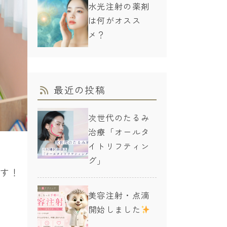
水光注射の薬剤
は何がオスス
メ？
最近の投稿
次世代のたるみ
治療「オールタ
イトリフティン
グ」
です！
美容注射・点滴
開始しました