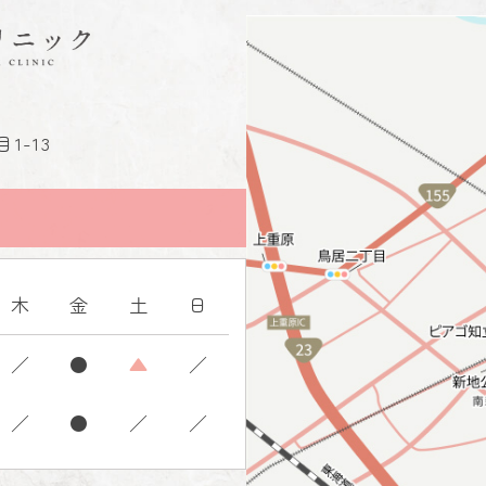
1-13
木
金
土
日
／
●
▲
／
／
●
／
／