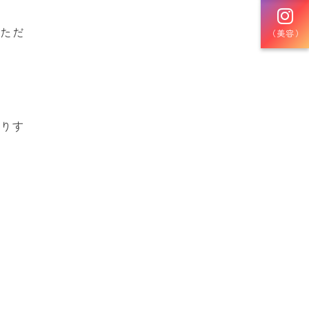
いただ
（美容）
。
かりす