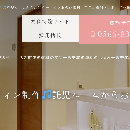
作
託児ルームからお知らせ｜知立市の皮膚科・美容皮膚科・内科・消化
内科特設サイト
電話予
0566-83
採用情報
E
内科・生活習慣病
皮膚科の疾患一覧
美容皮膚科のお悩み一覧
美容
ウィン制作
託児ルームからお