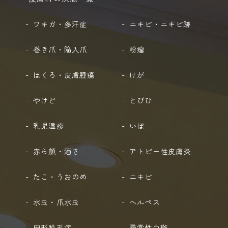
ワキガ・多汗症
ニキビ・ニキビ跡
巻き爪・陥入爪
粉瘤
ほくろ・皮膚腫瘍
けが
やけど
とびひ
乳児湿疹
いぼ
赤ら顔・酒さ
アトピー性皮膚炎
たこ・うおのめ
ニキビ
水虫・爪水虫
ヘルペス
円形脱毛症
尋常性白斑