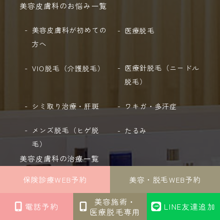
美容皮膚科のお悩み一覧
美容皮膚科が初めての
医療脱毛
方へ
医療針脱毛（ニードル
VIO脱毛（介護脱毛）
脱毛）
シミ取り治療・肝斑
ワキガ・多汗症
メンズ脱毛（ヒゲ脱
たるみ
毛）
美容皮膚科の治療一覧
保険診療WEB予約
美容・脱毛WEB予約
医療脱毛
VIO脱毛（介護脱毛）
美容施術・
電話予約
LINE友達追加
医療針脱毛（ニードル
アバランチ脱毛
医療脱毛専用