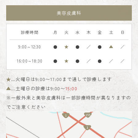
美容皮膚科
診療時間
月
火
水
木
金
土
日
9:00～12:30
●
★
●
／
●
▲
／
16:00～18:30
●
★
●
／
●
／
／
★
…火曜日は9:00〜17:00まで通しで診療します
▲
…土曜日の診療は9:00〜
15:00
※一般外来と美容皮膚科は一部診療時間が異なりますの
でご注意ください