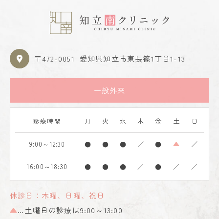
〒472-0051
愛知県知立市東長篠1丁目1-13
一般外来
診療時間
月
火
水
木
金
土
日
9:00～12:30
●
●
●
／
●
▲
／
16:00～18:30
●
●
●
／
●
／
／
休診日：木曜、日曜、祝日
▲
…土曜日の診療は9:00～13:00