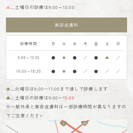
▲
…土曜日の診療は9:00～13:00
美容皮膚科
診療時間
月
火
水
木
金
土
日
9:00～12:30
●
★
●
／
●
▲
／
16:00～18:30
●
★
●
／
●
／
／
★
…火曜日は9:00〜17:00まで通しで診療します
▲
…土曜日の診療は9:00〜
15:00
※一般外来と美容皮膚科は一部診療時間が異なりますの
でご注意ください