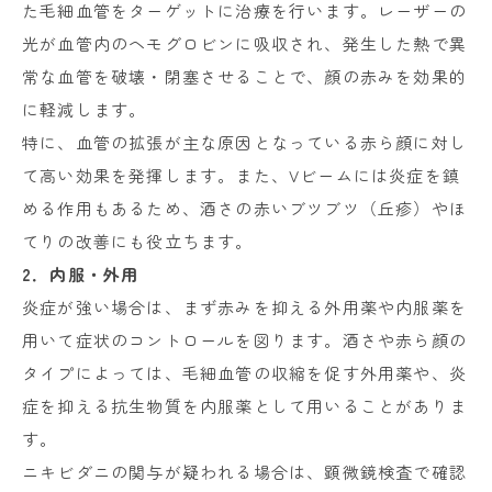
た毛細血管をターゲットに治療を行います。レーザーの
光が血管内のヘモグロビンに吸収され、発生した熱で異
常な血管を破壊・閉塞させることで、顔の赤みを効果的
に軽減します。
特に、血管の拡張が主な原因となっている赤ら顔に対し
て高い効果を発揮します。また、Vビームには炎症を鎮
める作用もあるため、酒さの赤いブツブツ（丘疹）やほ
てりの改善にも役立ちます。
2．内服・外用
炎症が強い場合は、まず赤みを抑える外用薬や内服薬を
用いて症状のコントロールを図ります。酒さや赤ら顔の
タイプによっては、毛細血管の収縮を促す外用薬や、炎
症を抑える抗生物質を内服薬として用いることがありま
す。
ニキビダニの関与が疑われる場合は、顕微鏡検査で確認