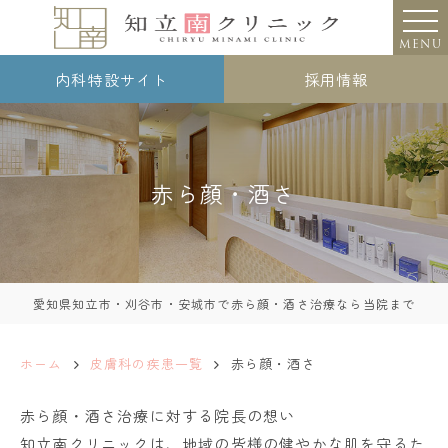
MENU
内科特設サイト
採用情報
赤ら顔・酒さ
愛知県知立市・刈谷市・安城市で赤ら顔・酒さ治療なら当院まで
ホーム
皮膚科の疾患一覧
赤ら顔・酒さ
赤ら顔・酒さ治療に対する院長の想い
知立南クリニックは、地域の皆様の健やかな肌を守るた