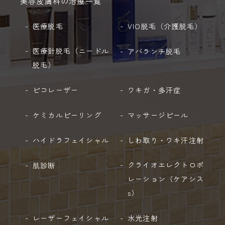
美容皮膚科の治療一覧
医療脱毛
VIO脱毛（介護脱毛）
医療針脱毛（ニードル
アバランチ脱毛
脱毛）
ピコレーザー
ワキガ・多汗症
ケミカルピーリング
マッサージピール
ハイドラフェイシャル
しわ取り・ワキ汗注射
クライオエレクトロポ
肌診断
レーション
（ケアシス
s）
レーザーフェイシャル
水光注射