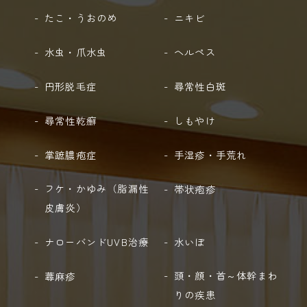
たこ・うおのめ
ニキビ
水虫・爪水虫
ヘルペス
円形脱毛症
尋常性白斑
尋常性乾癬
しもやけ
掌蹠膿疱症
手湿疹・手荒れ
フケ・かゆみ（脂漏性
帯状疱疹
皮膚炎）
ナローバンドUVB治療
水いぼ
頭・顔・首～体幹まわ
蕁麻疹
りの疾患