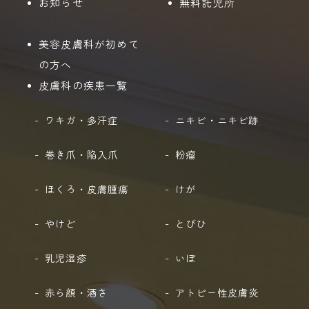
お知らせ
無料託児所
美容皮膚科が初めて
の方へ
皮膚科の疾患一覧
ワキガ・多汗症
ニキビ・ニキビ跡
巻き爪・陥入爪
粉瘤
ほくろ・皮膚腫瘍
けが
やけど
とびひ
乳児湿疹
いぼ
赤ら顔・酒さ
アトピー性皮膚炎