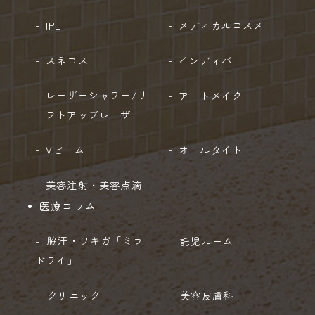
IPL
メディカルコスメ
スネコス
インディバ
レーザーシャワー/
リ
アートメイク
フトアップレーザー
Vビーム
オールタイト
美容注射・美容点滴
医療コラム
脇汗・ワキガ「ミラ
託児ルーム
ドライ」
クリニック
美容皮膚科