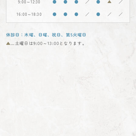
9:00～12:30
●
●
●
／
●
▲
／
16:00～18:30
●
●
●
／
●
／
／
休診日：木曜、日曜、祝日、第5火曜日
▲
…土曜日は9:00～13:00となります。