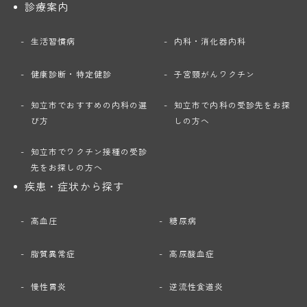
診療案内
生活習慣病
内科・消化器内科
健康診断・特定健診
子宮頸がんワクチン
知立市でおすすめの内科の選
知立市で内科の受診先をお探
び方
しの方へ
知立市でワクチン接種の受診
先をお探しの方へ
疾患・症状から探す
高血圧
糖尿病
脂質異常症
高尿酸血症
慢性胃炎
逆流性食道炎