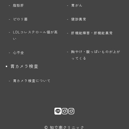
脂肪肝
胃がん
ピロリ菌
健診異常
LDLコレステロール値が高
肝機能障害・肝機能異常
い
胸やけ・酸っぱいものが上が
心不全
ってくる
胃カメラ検査
胃カメラ検査について
© 知立南クリニック